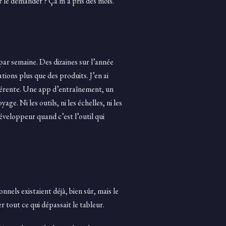
t
le demander ? Ça m’a pris des mois.
 par semaine. Des dizaines sur l’année
tions plus que des produits. J’en ai
fférente. Une app d’entraînement, un
age. Ni les outils, ni les échelles, ni les
développeur quand c’est l’outil qui
nnels existaient déjà, bien sûr, mais le
 tout ce qui dépassait le tableur.