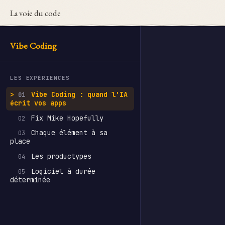
La voie du code
Vibe Coding
LES EXPÉRIENCES
Vibe Coding : quand l'IA
01
écrit vos apps
Fix Mike Hopefully
02
Chaque élément à sa
03
place
Les productypes
04
Logiciel à durée
05
déterminée