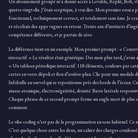
Un abonnement groupé m’a donné accès à Lovable, Replit, Bolt, v0. 
quatre-vingt-dix. J’étais sceptique, à vrai dire. Mon premier essai a
fonctionnel, techniquement correct, et totalement sans âme. Je cr
et récoltais des apps vagues en retour. Trente ans d’instincts d’ingén
compétence différente, et je partais de zéro.
La différence tient en un exemple. Mon premier prompt : « Constru
interactif. » Le résultat était générique. Des mois plus tard, j’avai
« Un tableau périodique interactif. 118 éléments, couleurs par cat
cartes en verre dépoli et flou d’arrière-plan. Clic pour une modale d
Infobulle au survol qui se repositionne près des bords de l’écran. C
masse atomique, électronégativité, densité. Barre latérale responsive 
Chaque phrase de ce second prompt ferme un angle mort de plus où
comment.
Le vibe coding n’est pas de la programmation au sens habituel. Ce n’
C’est quelque chose entre les deux, un cahier des charges condensé