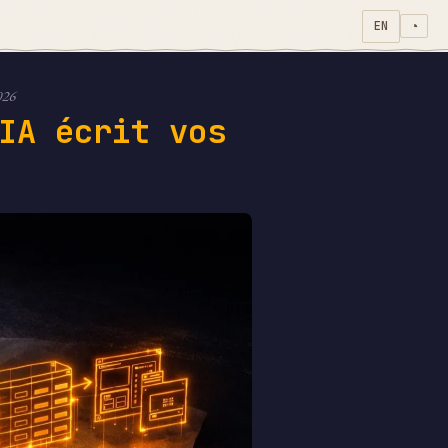
EN
◔
026
IA écrit vos