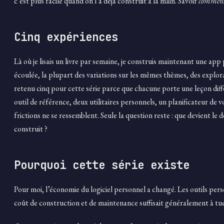
c’est plus facile quand on l’a déjà construit à la main. Savoir
commen
Cinq expériences
Là où je lisais un livre par semaine, je construis maintenant une app
écoulée, la plupart des variations sur les mêmes thèmes, des explora
retenu cinq pour cette série parce que chacune porte une leçon di
outil de référence, deux utilitaires personnels, un planificateur de voy
frictions ne se ressemblent. Seule la question reste : que devient le 
construit ?
Pourquoi cette série existe
Pour moi, l’économie du logiciel personnel a changé. Les outils perso
coût de construction et de maintenance suffisait généralement à tuer