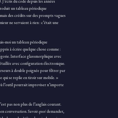
J’écris du code depuis les années
 produit un tableau périodique
amais des crédits sur des prompts vagues
ieur ne servaient à rien : c’était une
is-moi un tableau périodique
s appris à écrire quelque chose comme :
égorie. Interface glassmorphique avec
étaillée avec configuration électronique.
urseurs à double poignée pour filtrer par
qui se replie en tiroir sur mobile. »
 l’outil pourrait improviser n’importe
est pas non plus de l’anglais courant.
 en conversation. Savoir
quoi
demander,